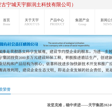
蒙古宁城天宇膨润土科技有限公司）
首页
关于天宇
产品中心
集团产业
新闻公
Home
ABOUT US
PRODUCT
Group
NEWS
质荣誉
攻坚克难，稳中求进——天宇集团202