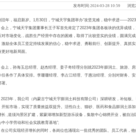
发布时间:2024-03-28 10:59
浏览
别旧年，福启新岁。1月30日，宁城天宇集团举办“攻坚克难，稳中求进——2023
上，宁城天宇集团董事长王子军首先肯定了2023年集团各板块的优异成绩，
应对市场变化，战胜生产经营中存在的困难，取得了比较坚实的业绩，圆满完成各
，激励全体员工坚定持续发展的信心，稳中求进、勇毅前行、创新提升、真抓实
业更好地新局面。
上，孙海玉总经理、赵杰经理、姜子奇经理分别就2023年膨润土、旅游、房地
作任务作了具体安排。李珊珊经理、李占江经理、于惠治经理、分别对财务、安全、
部署。
023年，我公司（内蒙古宁城天宇膨润土科技有限公司）深耕研发，补短板、
、开拓市场，实现了质量效益双提升。活性白土、猫砂、医药和食品膨润土添加
增长 ,道须沟景区扩建，紫蒙湖增加新型游乐设备，集散中心锦绣开业，被自治
心中小学劳动和社会实践教育基地”;
公司实现经济增长的同时，各岗位也涌现出一批优秀的团队、员工代表，他们